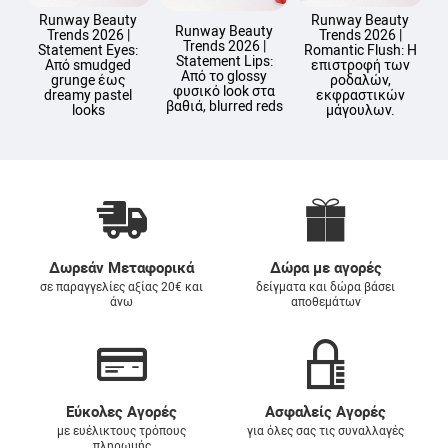
Runway Beauty
Runway Beauty
Runway Beauty
Trends 2026 |
Trends 2026 |
Trends 2026 |
Statement Eyes:
Romantic Flush: Η
Statement Lips:
Από smudged
επιστροφή των
Από το glossy
Ε
grunge έως
ροδαλών,
φυσικό look στα
dreamy pastel
εκφραστικών
βαθιά, blurred reds
looks
μάγουλων.
Δωρεάν Μεταφορικά
Δώρα με αγορές
σε παραγγελίες αξίας 20€ και
δείγματα και δώρα βάσει
άνω
αποθεμάτων
Εύκολες Αγορές
Ασφαλείς Αγορές
με ευέλικτους τρόπους
για όλες σας τις συναλλαγές
πληρωμής