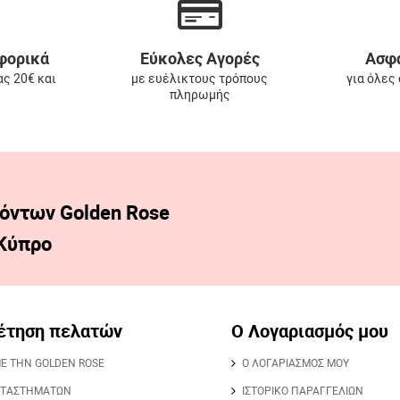
φορικά
Εύκολες Αγορές
Ασφα
ας 20€ και
με ευέλικτους τρόπους
για όλες
πληρωμής
όντων Golden Rose
 Κύπρο
έτηση πελατών
Ο Λογαριασμός μου
ΜΕ ΤΗΝ GOLDEN ROSE
Ο ΛΟΓΑΡΙΑΣΜΟΣ ΜΟΥ
ΑΤΑΣΤΗΜΑΤΩΝ
ΙΣΤΟΡΙΚΟ ΠΑΡΑΓΓΕΛΙΩΝ