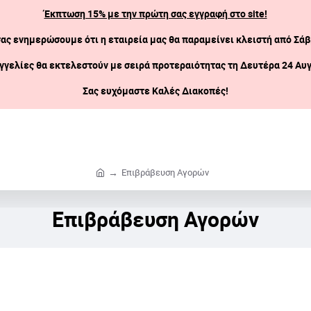
Έκπτωση 15% με την πρώτη σας εγγραφή στο site!
σας ενημερώσουμε ότι η εταιρεία μας θα παραμείνει κλειστή
από Σάβ
γγελίες θα εκτελεστούν με σειρά προτεραιότητας τη Δευτέρα 24 Αυ
Σας ευχόμαστε Καλές Διακοπές!
Επιβράβευση Αγορών
h
o
m
Επιβράβευση Αγορών
e