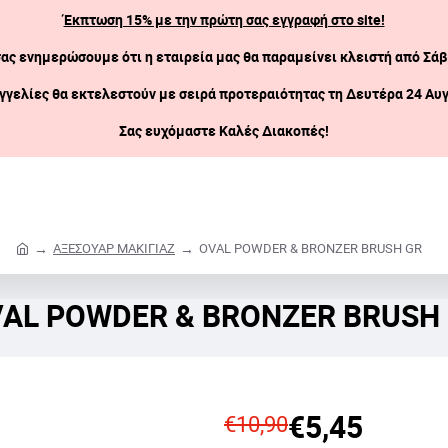
Έκπτωση 15% με την πρώτη σας εγγραφή στο site!
σας ενημερώσουμε ότι η εταιρεία μας θα παραμείνει κλειστή
από Σάβ
γγελίες θα εκτελεστούν με σειρά προτεραιότητας τη Δευτέρα 24 Αυ
Σας ευχόμαστε Καλές Διακοπές!
ΑΞΕΣΟΥΑΡ ΜΑΚΙΓΙΑΖ
OVAL POWDER & BRONZER BRUSH GR
h
o
m
AL POWDER & BRONZER BRUSH
e
€5,45
€10,90