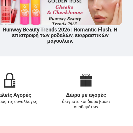
y Trends 2026 | Η Επιδερμίδα στο
Μικρό αλλά θα
 Glow, φρεσκάδα και φυσικότητα
σωστά τ
λείς Αγορές
Δώρα με αγορές
 σας τις συναλλαγές
δείγματα και δώρα βάσει
αποθεμάτων