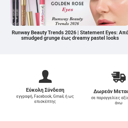
Runway Bea
eauty Trends 2026 | Statement Lips: Από
επιστ
ssy φυσικό look στα βαθιά, blurred reds
Εύκολη Σύνδεση
Δωρεάν Μετα
εγγραφή, Facebook, Gmail, ή ως
σε παραγγελίες αξί
επισκέπτης
άνω