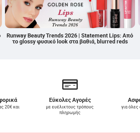
uty Trends 2026 | Romantic Flush: Η
Runway Beaut
ροφή των ροδαλών, εκφραστικών
Επίκεντρο:
μάγουλων.
φορικά
Εύκολες Αγορές
Ασφα
ας 20€ και
με ευέλικτους τρόπους
για όλες
πληρωμής