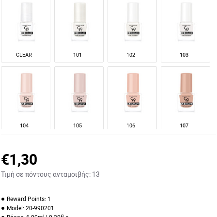
CLEAR
101
102
103
104
105
106
107
€1,30
Τιμή σε πόντους ανταμοιβής:
13
109
111
112
113
Reward Points:
1
Model:
20-990201