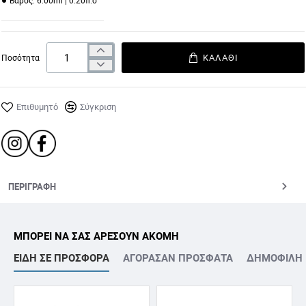
Βάρος:
6.00ml | 0.20fl.o
ΚΑΛΆΘΙ
Ποσότητα
114
115
116
117
Επιθυμητό
Σύγκριση
118
120
121
122
ΠΕΡΙΓΡΑΦΉ
ΜΠΟΡΕΙ ΝΑ ΣΑΣ ΑΡΕΣΟΥΝ ΑΚΟΜΗ
ΕΙΔΗ ΣΕ ΠΡΟΣΦΟΡΑ
ΑΓΟΡΑΣΑΝ ΠΡΟΣΦΑΤΑ
ΔΗΜΟΦΙΛΗ
124
125
126
127