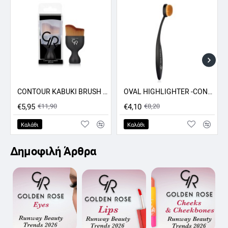
128
129
130
131
CONTOUR KABUKI BRUSH GR
OVAL HIGHLIGHTER -CONCEALER - CONTOUR BRUSH GR
ΠΡΟΣΦΟΡΑ -50%
ΠΡΟΣΦΟΡΑ -50%
€5,95
€11,90
€4,10
€8,20
132
133
134
135
Καλάθι
Καλάθι
Δημοφιλή Άρθρα
136
137
139
140