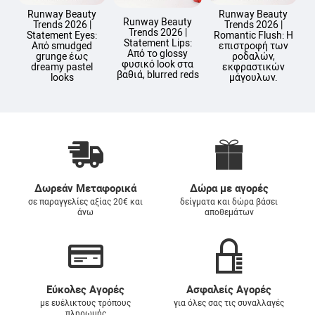
Runway Beauty
Runway Beauty
Runway Beauty
Trends 2026 |
Trends 2026 |
Trends 2026 |
Statement Eyes:
Romantic Flush: Η
Statement Lips:
Από smudged
επιστροφή των
Από το glossy
grunge έως
ροδαλών,
141
142
143
144
φυσικό look στα
dreamy pastel
εκφραστικών
βαθιά, blurred reds
looks
μάγουλων.
145
147
148
149
Δωρεάν Μεταφορικά
Δώρα με αγορές
σε παραγγελίες αξίας 20€ και
δείγματα και δώρα βάσει
άνω
αποθεμάτων
151
152
153
154
Εύκολες Αγορές
Ασφαλείς Αγορές
με ευέλικτους τρόπους
για όλες σας τις συναλλαγές
πληρωμής