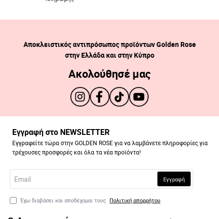
155
156
158
162
Αποκλειστικός αντιπρόσωπος προϊόντων Golden Rose
στην Ελλάδα και στην Κύπρο
Ακολούθησέ μας
163
166
167
174
Εγγραφή στο NEWSLETTER
Εγγραφείτε τώρα στην GOLDEN ROSE για να λαμβάνετε πληροφορίες για
τρέχουσες προσφορές και όλα τα νέα προϊόντα!
Email
176
177
179
189
Εγγραφή
Έχω διαβάσει και αποδέχομαι τους
Πολιτική απορρήτου