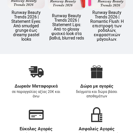
Runway Beauty
Runway Beauty
Runway Beauty
Trends 2026 |
Trends 2026 |
Trends 2026 |
Statement Eyes:
Romantic Flush: Η
Statement Lips:
Από smudged
επιστροφή των
Από το glossy
grunge έως
ροδαλών,
φυσικό look στα
dreamy pastel
εκφραστικών
βαθιά, blurred reds
looks
μάγουλων.
Δωρεάν Μεταφορικά
Δώρα με αγορές
σε παραγγελίες αξίας 20€ και
δείγματα και δώρα βάσει
άνω
αποθεμάτων
Εύκολες Αγορές
Ασφαλείς Αγορές