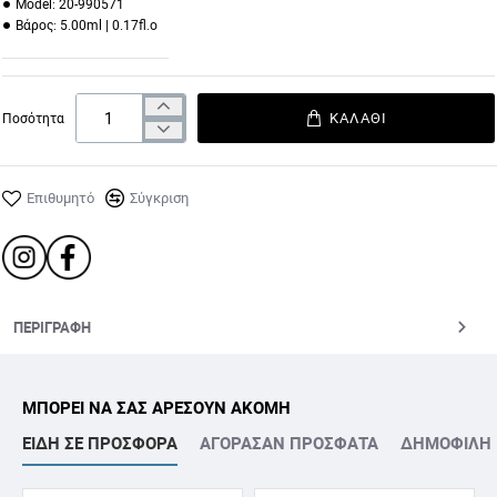
Model:
20-990571
Βάρος:
5.00ml | 0.17fl.o
ΚΑΛΆΘΙ
Ποσότητα
13
14
16
17
Επιθυμητό
Σύγκριση
18
19
20
21
ΠΕΡΙΓΡΑΦΉ
ΜΠΟΡΕΙ ΝΑ ΣΑΣ ΑΡΕΣΟΥΝ ΑΚΟΜΗ
ΕΙΔΗ ΣΕ ΠΡΟΣΦΟΡΑ
ΑΓΟΡΑΣΑΝ ΠΡΟΣΦΑΤΑ
ΔΗΜΟΦΙΛΗ
22
23
24
25