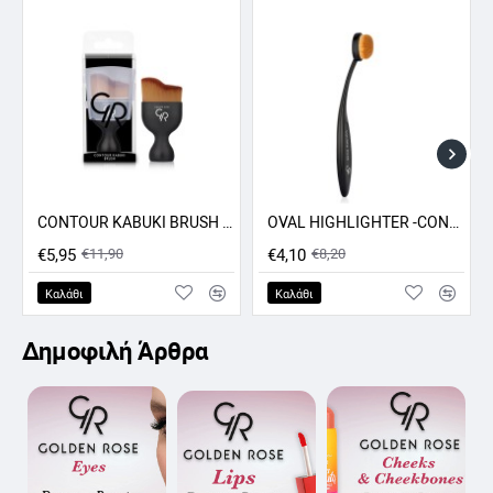
27
28
29
30
CONTOUR KABUKI BRUSH GR
OVAL HIGHLIGHTER -CONCEALER - CONTOUR BRUSH GR
ΠΡΟΣΦΟΡΑ -50%
ΠΡΟΣΦΟΡΑ -50%
€5,95
€11,90
€4,10
€8,20
Καλάθι
Καλάθι
Δημοφιλή Άρθρα