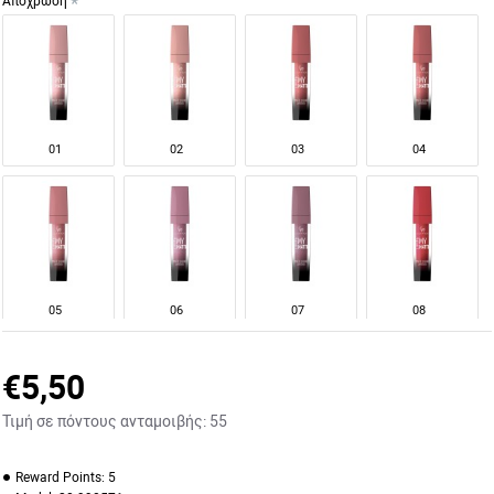
Απόχρωση
01
02
03
04
05
06
07
08
€5,50
Τιμή σε πόντους ανταμοιβής:
55
09
10
11
12
Reward Points:
5