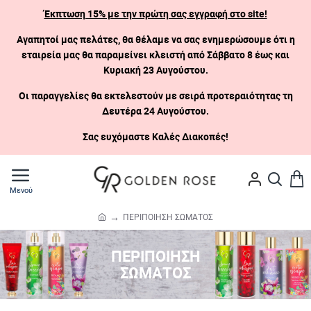
Έκπτωση 15% με την πρώτη σας εγγραφή στο site!
Αγαπητοί μας πελάτες, θα θέλαμε να σας ενημερώσουμε ότι η
εταιρεία μας θα παραμείνει κλειστή
από Σάββατο 8 έως και
Κυριακή 23 Αυγούστου.
Οι παραγγελίες θα εκτελεστούν με σειρά προτεραιότητας τη
Δευτέρα 24 Αυγούστου.
Σας ευχόμαστε Καλές Διακοπές!
ΠΕΡΙΠΟΙΗΣΗ ΣΩΜΑΤΟΣ
h
o
ΠΕΡΙΠΟΙΗΣΗ
m
e
ΣΩΜΑΤΟΣ