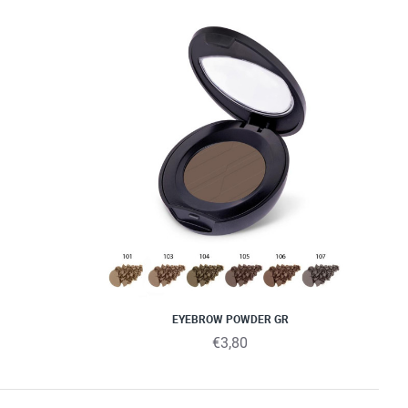
EYEBROW POWDER GR
€3,80