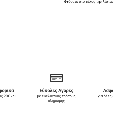
Φτάσατε στο τέλος της λίστας
φορικά
Εύκολες Αγορές
Ασφα
ας 20€ και
με ευέλικτους τρόπους
για όλες
πληρωμής