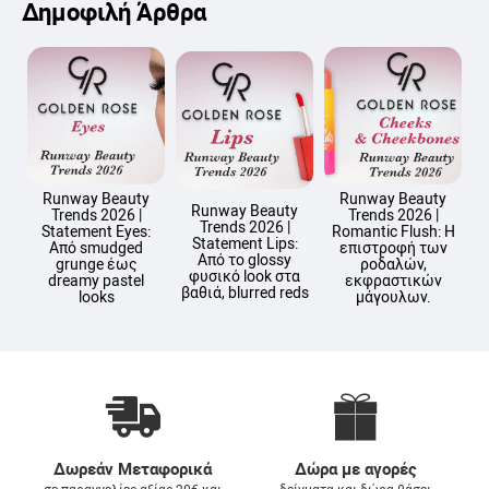
Δημοφιλή Άρθρα
Runway Beauty
Runway Beauty
Runway Beauty
Trends 2026 |
Trends 2026 |
Trends 2026 |
Statement Eyes:
Romantic Flush: Η
Statement Lips:
Από smudged
επιστροφή των
Από το glossy
grunge έως
ροδαλών,
φυσικό look στα
dreamy pastel
εκφραστικών
βαθιά, blurred reds
looks
μάγουλων.
Δωρεάν Μεταφορικά
Δώρα με αγορές